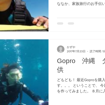
ななか、家族旅行のお手伝い
へ！！
かずや
2017年7月23日
読了時間: 1
Gopro 沖縄
供
どもども！ 最近Goproを
す。。。 ということで、 今
を作ってみました。 ８月に入
ョンページつくるので こう
イビングするならGopro撮影が