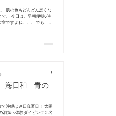
。 肌の色もどんどん黒くな
とで、 今日は、早朝便朝6時
大変ですよね、、、 でも、早
が！！ なんと、真栄田岬青の
８時からのため...
分
 海日和 青の
けて沖縄は連日真夏日！ 太陽
青の洞窟へ体験ダイビング２名