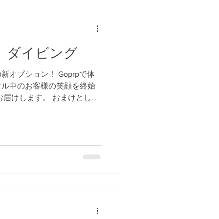
分
品 ダイビング
オプション！ Goprpで体
ケル中のお客様の笑顔を終始
お届けします。 おまけとし
お付けします。 家族旅行！
なタイプの編集ムービー作り