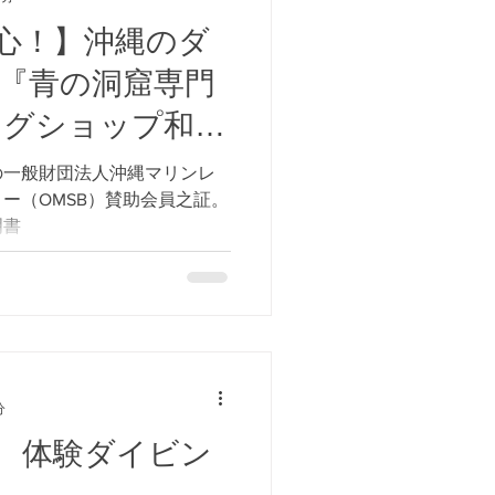
心！】沖縄のダ
『青の洞窟専門
ングショップ和』
全への誓い、
の一般財団法人沖縄マリンレ
ー（OMSB）賛助会員之証。
員加盟のお知ら
明書
分
 体験ダイビン