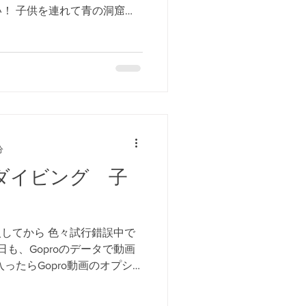
！ 子供を連れて青の洞窟
分
 ダイビング 子
購入してから 色々試行錯誤中で
日も、Goproのデータで動画
ったらGopro動画のオプシ
ご期待！ 沖縄 青の洞窟でダ
ついた...