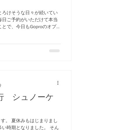
とろけそうな日々が続いてい
毎日ご予約がいただけて本当
とで、今日もGoproのオプ
Gopro動画の編集が趣味に
く泳げなくても...
分
旅行 シュノーケ
す。 夏休みもはじまりまし
多い時期となりました。 そん