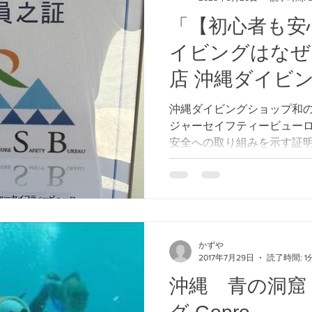
「【初心者も安
イビングはなぜ
店 沖縄ダイビ
が選ばれる？安
沖縄ダイビングショップ和
ジャーセイフティービューロ
OMSB賛助会
安全への取り組みを示す証
せ」
かずや
2017年7月29日
読了時間: 1
沖縄 青の洞窟