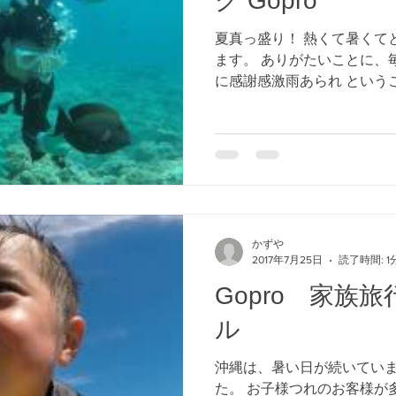
グ Gopro
夏真っ盛り！ 熱くて暑くて
ます。 ありがたいことに、
に感謝感激雨あられ というこ
ション動画です。 このところ
なりつつありますｗ 初めうま
かずや
2017年7月25日
読了時間: 1
Gopro 家族
ル
沖縄は、暑い日が続いていま
た。 お子様つれのお客様が