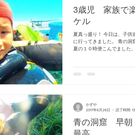
3歳児 家族で
ケル
夏真っ盛り！ 今日は、子供
に行ってきました。 青の洞
夏の１０時便こんでました。
ぱいシュノーケルを楽しんで
歳！ パトカーの浮き輪に乗
かずや
2017年6月26日
読了時間: 1
青の洞窟 早
最高