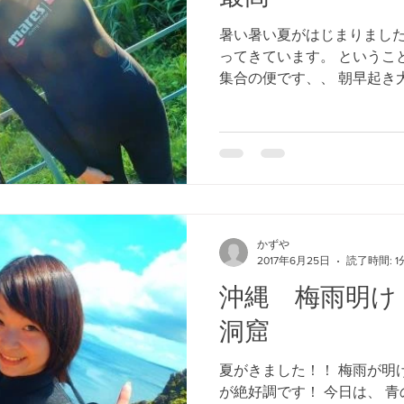
暑い暑い夏がはじまりました
ってきています。 というこ
集合の便です、、 朝早起き
起きした人には お得なこと
洞窟は、 だいたいのツアーが
かずや
2017年6月25日
読了時間: 1
沖縄 梅雨明け
洞窟
夏がきました！！ 梅雨が明
が絶好調です！ 今日は、 