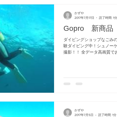
かずや
2017年7月17日
読了時間: 1
Gopro 新商
ダイビングショップなごみの新
験ダイビング中！シュノー
撮影！！ 全データ高画質で
て、約３分の編集ムービーも
女子旅！カップル！いろん
ます！！...
かずや
2017年7月5日
読了時間: 1分