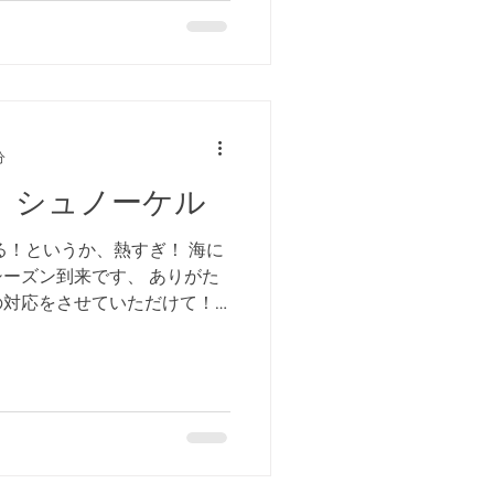
分
品 シュノーケル
る！というか、熱すぎ！ 海に
ーズン到来です、 ありがた
の対応をさせていただけて！
いうことで、 今日は、 青の洞
..