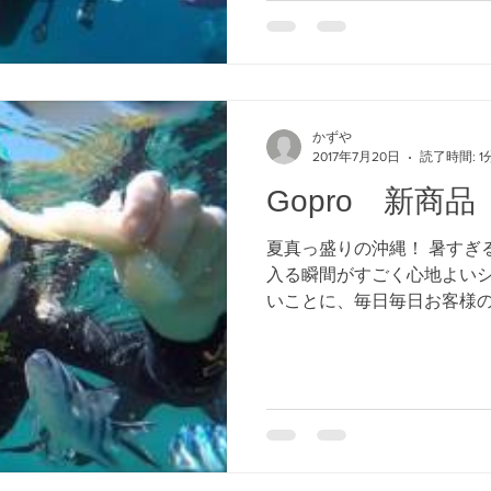
かずや
2017年7月20日
読了時間: 1
Gopro 新商
夏真っ盛りの沖縄！ 暑すぎ
入る瞬間がすごく心地よいシ
いことに、毎日毎日お客様
うれしいがぎりです、！ と
窟 シュノーケリング１回と.