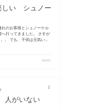
楽しい シュノー
連れのお客様とシュノーケル
窟へ行ってきました。 さすが
。。 でも、子供は元気いっ
いました。 最年少は、３
って楽しそう！！
分
朝 人がいない