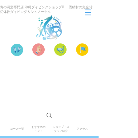
青の洞窟専門店 沖縄ダイビングショップ和｜恩納村の完全貸
切体験ダイビング＆シュノーケル
「楽しくなければ遊びじゃない！」を合言葉
に、恩納村・真栄田岬を知り尽くした専属イン
ストラクターが、器材のセッティングから水中
での姿勢・呼吸のレクチャー、思い出用の写
真・動画撮影までワンストップで対応します。
初めての体験ダイビングや小さなお子さま連れ
でも、完全貸切なので周りを気にせず楽しめま
す。
おすすめポ
ショップ・ス
コース一覧
アクセス
イント
タッフ紹介