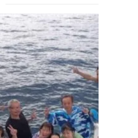
夏がきました！！ 梅雨が明けて沖縄は連日真夏
日！ 太陽が絶好調です！ 今日は、 青の洞窟へ体験
ダイビング２名様！！ みやこちゃんと、まゆきち
ゃん！ 二人ともすごく上手で最後は、 無重力！！
体が浮いてるみたいに水中を泳ぎ回ってたね！！
でも、今日は朝の衝撃がすごすぎた！...