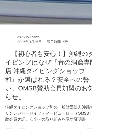
ds753okinawa
2025年9月26日
読了時間: 5分
「【初心者も安心！】沖縄のダ
イビングはなぜ『青の洞窟専門
店 沖縄ダイビングショップ
和』が選ばれる？安全への誓
い、OMSB賛助会員加盟のお知
らせ」
沖縄ダイビングショップ和の一般財団法人沖縄マ
リンレジャーセイフティービューロー（OMSB）賛
助会員之証。安全への取り組みを示す証明書