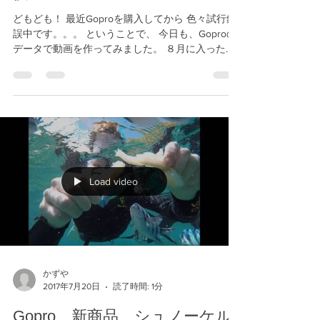
供
どもども！ 最近Goproを購入してから 色々試行錯
誤中です。。。 ということで、 今日も、Goproの
データで動画を作ってみました。 ８月に入ったら
Gopro動画のオプションページつくるので こうご
期待！ 沖縄 青の洞窟でダイビングするなら
Gopro撮影がついた...
Load video
かずや
2017年7月20日
読了時間: 1分