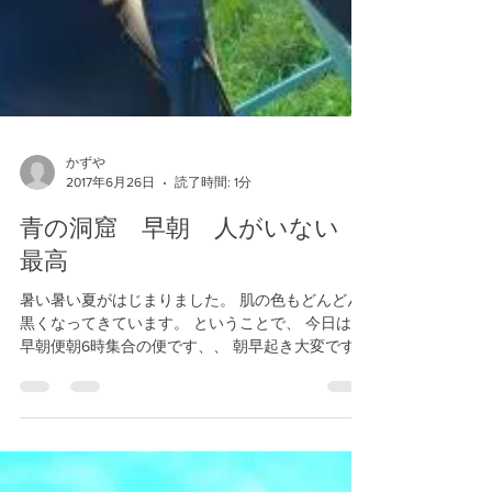
かずや
2017年6月26日
読了時間: 1分
青の洞窟 早朝 人がいない
最高
暑い暑い夏がはじまりました。 肌の色もどんどん
黒くなってきています。 ということで、 今日は、
早朝便朝6時集合の便です、、 朝早起き大変ですよ
ね、、、 でも、早起きした人には お得なこと
が！！ なんと、真栄田岬青の洞窟は、 だいたいの