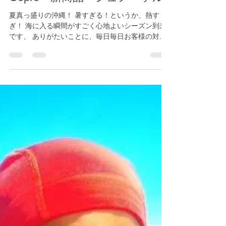
Gopro 新商品 シュノーケル
夏真っ盛りの沖縄！ 暑すぎる！というか、熱す
ぎ！ 海に入る瞬間がすごく心地よいシーズン到来
です、 ありがたいことに、毎日毎日お客様の対応
をさせていただけて！ うれしいがぎりです、！ と
いうことで、 今日は、 青の洞窟 シュノーケリン
グ１回と...