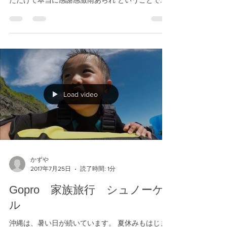
いています。 ありがたいことに、毎日ご予約がい
ただけて本当に感謝感激雨あられ ということで、
今日もGoproのオプション動画です。 このところ
Gopro動画の編集が趣味になりつつありますｗ 初
めうまく泳げなくても...
Load video
かずや
2017年7月25日
読了時間: 1分
Gopro 家族旅行 シュノーケ
ル