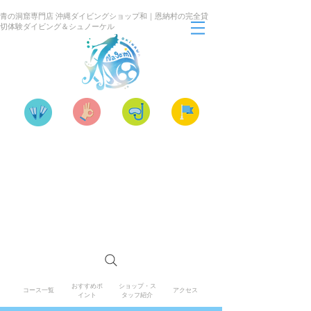
青の洞窟専門店 沖縄ダイビングショップ和｜恩納村の完全貸
切体験ダイビング＆シュノーケル
「楽しくなければ遊びじゃない！」を合言葉
に、恩納村・真栄田岬を知り尽くした専属イン
ストラクターが、器材のセッティングから水中
での姿勢・呼吸のレクチャー、思い出用の写
真・動画撮影までワンストップで対応します。
初めての体験ダイビングや小さなお子さま連れ
でも、完全貸切なので周りを気にせず楽しめま
す。
おすすめポ
ショップ・ス
コース一覧
アクセス
イント
タッフ紹介